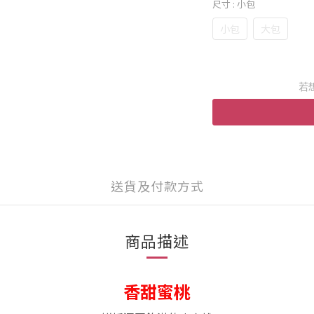
尺寸
: 小包
小包
大包
若
送貨及付款方式
商品描述
香甜蜜桃